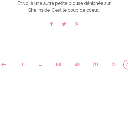
Et voilà une autre petite blouse dénichée sur
She Inside. C’est le coup de coeur…
1
…
68
69
70
71
7