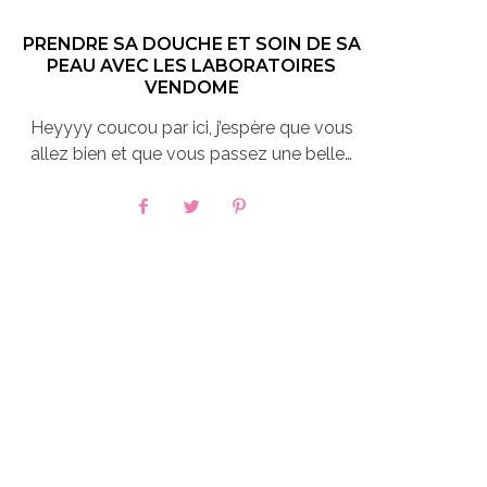
PRENDRE SA DOUCHE ET SOIN DE SA
PEAU AVEC LES LABORATOIRES
VENDOME
Heyyyy coucou par ici, j’espère que vous
allez bien et que vous passez une belle…