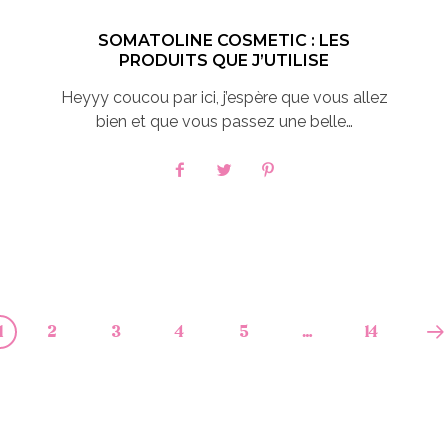
SOMATOLINE COSMETIC : LES
PRODUITS QUE J’UTILISE
Heyyy coucou par ici, j’espère que vous allez
bien et que vous passez une belle…
1
2
3
4
5
…
14