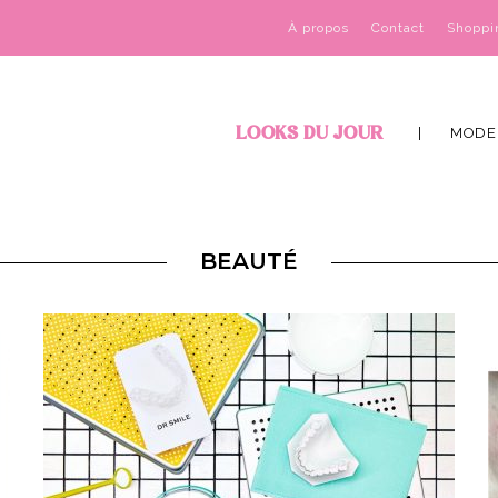
À propos
Contact
Shoppi
LOOKS DU JOUR
MODE
BEAUTÉ