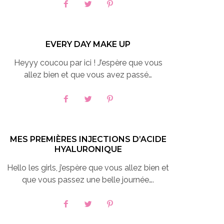
EVERY DAY MAKE UP
Heyyy coucou par ici ! J’espère que vous
allez bien et que vous avez passé…
MES PREMIÈRES INJECTIONS D’ACIDE
HYALURONIQUE
Hello les girls, j’espère que vous allez bien et
que vous passez une belle journée….