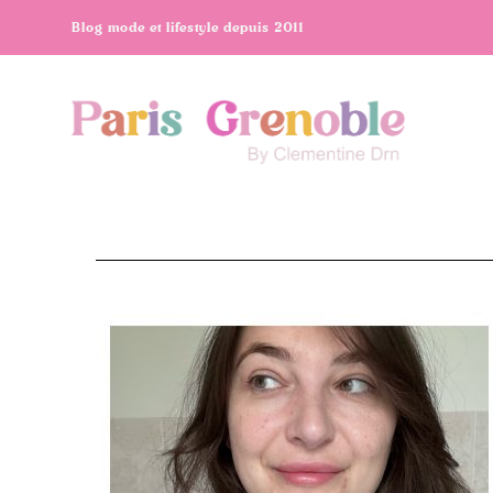
Blog mode et lifestyle depuis 2011