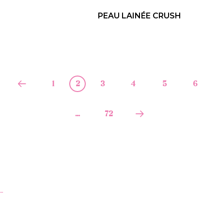
PEAU LAINÉE CRUSH
1
2
3
4
5
6
…
72
…