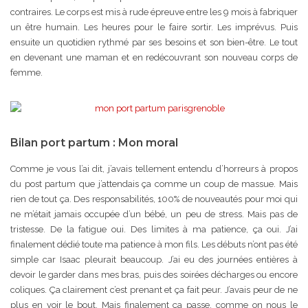
contraires. Le corps est mis à rude épreuve entre les 9 mois à fabriquer
un être humain. Les heures pour le faire sortir. Les imprévus. Puis
ensuite un quotidien rythmé par ses besoins et son bien-être. Le tout
en devenant une maman et en redécouvrant son nouveau corps de
femme.
Bilan port partum : Mon moral
Comme je vous l’ai dit, j’avais tellement entendu d’horreurs à propos
du post partum que j’attendais ça comme un coup de massue. Mais
rien de tout ça. Des responsabilités, 100% de nouveautés pour moi qui
ne m’était jamais occupée d’un bébé, un peu de stress. Mais pas de
tristesse. De la fatigue oui. Des limites à ma patience, ça oui. J’ai
finalement dédié toute ma patience à mon fils. Les débuts n’ont pas été
simple car Isaac pleurait beaucoup. J’ai eu des journées entières à
devoir le garder dans mes bras, puis des soirées décharges ou encore
coliques. Ça clairement c’est prenant et ça fait peur. J’avais peur de ne
plus en voir le bout. Mais finalement ça passe, comme on nous le