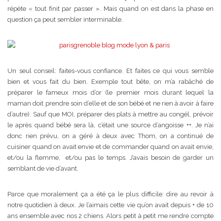
répète « tout finit par passer ». Mais quand on est dans la phase en
question ça peut sembler interminable.
Un seul conseil: faites-vous confiance. Et faites ce qui vous semble
bien et vous fait du bien. Exemple tout bête, on m’a rabâché de
préparer le fameux mois d’or (le premier mois durant lequel la
maman doit prendre soin d’elle et de son bébé et ne rien à avoir à faire
d’autre). Sauf que MOI, préparer des plats à mettre au congél, prévoir
le après quand bébé sera là, c’était une source d’angoisse ++. Je n’ai
donc rien prévu, on a géré à deux avec Thom, on a continué de
cuisiner quand on avait envie et de commander quand on avait envie,
et/ou la flemme, et/ou pas le temps. J’avais besoin de garder un
semblant de vie d’avant.
Parce que moralement ça a été ça le plus difficile: dire au revoir à
notre quotidien à deux. Je l’aimais cette vie qu’on avait depuis + de 10
ans ensemble avec nos 2 chiens. Alors petit à petit me rendre compte