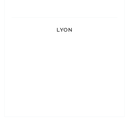
Les petites choses utiles
LYON
Lyon: La Villa Marx
Aperitivo & Épicerie italienne à Lyon
Lyon : Le Desjeuneur