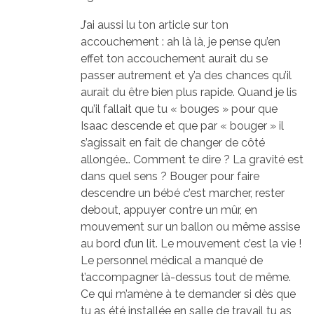
J’ai aussi lu ton article sur ton
accouchement : ah là là, je pense qu’en
effet ton accouchement aurait du se
passer autrement et y’a des chances qu’il
aurait du être bien plus rapide. Quand je lis
qu’il fallait que tu « bouges » pour que
Isaac descende et que par « bouger » il
s’agissait en fait de changer de côté
allongée… Comment te dire ? La gravité est
dans quel sens ? Bouger pour faire
descendre un bébé c’est marcher, rester
debout, appuyer contre un mûr, en
mouvement sur un ballon ou même assise
au bord d’un lit. Le mouvement c’est la vie !
Le personnel médical a manqué de
t’accompagner là-dessus tout de même.
Ce qui m’amène à te demander si dès que
tu as été installée en salle de travail tu as