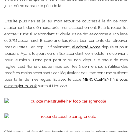
jolie même dans cette période là.
Ensuite plus rien et j’ai eu mon retour de couches à la fin de mon
allaitement, donc 6 mois après mon accouchement. Et là le retour fut
encore + rude: flux abondant ++, douleurs de règles comme au collège
et SPM assez hard. Encore une fois j’étais bien contente de retrouver
mes culottes HerLoop. Et finalement
j’ai adopté Roma
depuis et pour
toujours. Ayant toujours eu un flux abondant, ce modèle me convient
pour le mieux. Donc post partum ou non, depuis le retour de mes
règles, c’est Roma chaque mois sauf les 2 derniers jours j’utilise des
modèles moins absorbants car l’équivalent de 2 tampons me suffisent
pour la fin de mes règles. Et avec le code
MERCICLEMENTINE vous
avez toujours -20%
sur tout HerLoop.
Côté corps, j’ai écouté ses besoins à savoir avec la césarienne: rester