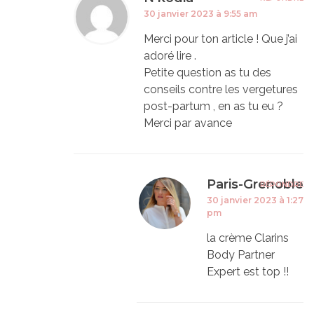
30 janvier 2023 à 9:55 am
Merci pour ton article ! Que j’ai
adoré lire .
Petite question as tu des
conseils contre les vergetures
post-partum , en as tu eu ?
Merci par avance
Paris-Grenoble
RÉPONDRE
30 janvier 2023 à 1:27
pm
la crème Clarins
Body Partner
Expert est top !!