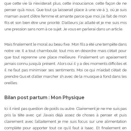
que cette vie là n’existerait plus, cette insouciance, cette façon de ne
penser qu’à nous. Que tout ça laisserait place à une vie à 3, où je suis
maman avant d’être femme et amante parce que moi j’ai fait de mon
fils et son bien être une priorité. D’ailleurs j’ai allaité et je me suis mis
une pression sans nom à ce sujet. Je vous en parlerai dans un article.
Mais finalement le moral au beau fixe. Mon fils a été une tempête dans
notre vie. Il a tout chamboulé, tout mis en désordre mais c’était pour
que tout reprenne une place meilleure. Finalement un apaisement
jamais connu jusqu’à présent. Alors oui il y a des moments difficiles et
il ne faut pas minimiser ses sentiments. Moi ce qui m’aidait c’était de
prendre Gus et d’aller marcher 1h avec de la musique à fond dans les
oreilles.
Bilan post partum : Mon Physique
Ici il n’est pas question de poids ou autre. Clairement je ne me suis pas
pris la tête avec ça! J’avais déjà assez de choses à penser et puis
clairement avec l’allaitement je me suis focus sur une alimentation
complète pour apporter tout ce qu’il faut à Isaac. Et finalement en