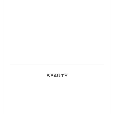
Josef Dr Martens
Sélection Léopard
Pyjamas nounours matchy
BEAUTY
Correcteur Super BB Erborian