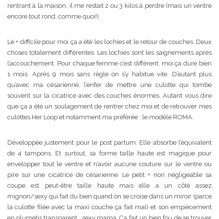
rentrant à la maison, il me restait 2 ou 3 kilos à perdre (mais un ventre
encore tout rond, comme quoi!).
Le + difficile pour moi ça a été les lochies et le retour de couches. Deux
choses totalement différentes. Les lochies sont les saignements après
l’accouchement. Pour chaque femme c’est différent, moi ça duré bien
1 mois. Après 9 mois sans règle on s’y habitue vite. D’autant plus
qu’avec ma césarienne, l’enfer de mettre une culotte qui tombe
souvent sur la cicatrice avec des couches énormes. Autant vous dire
que ça a été un soulagement de rentrer chez moi et de retrouver mes
culottes Her Loop et notamment ma préférée : le modèle ROMA.
Développée justement pour le post partum. Elle absorbe l’équivalent
de 4 tampons. Et surtout, sa forme taille haute est magique pour
envelopper tout le ventre et n’avoir aucune couture sur le ventre ou
pire sur une cicatrice de césarienne. Le petit + non négligeable sa
coupe est peut-être taille haute mais elle a un côté assez
mignon/sexy qui fait du bien quand on se croise dans un miroir (parce
la culotte filée avec la maxi couche ça fait mal) et son empiècement
en plumetis transparent : sexy mama. Ça fait un bien fou de se trouver