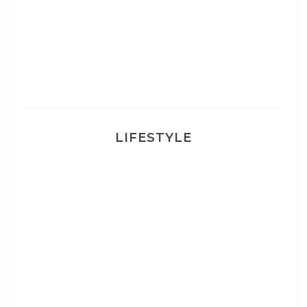
Un sourire parfait avec Dr Smile
Ma rosacée : comment je l’ai traité
LIFESTYLE
Ça va mais pas trop
Mon accouchement