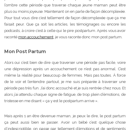
l’ombre cette période que traverse chaque jeune maman peut être
plus ou moins joyeuse. Maintenant on en parle de façon décomplexée.
Pour tout vous dire c’est tellement de façon décomplexée que ça me
faisait peur. Que ça soit les articles, les témoignages ou encore les
podcasts, à croire c’est à celle qui le pire postpartum. Après vous avoir
raconté
mon accouchement
, je vous raconte donc mon post partum.
Mon Post Partum
Alors oui c’est bien de dire que traverser une période pas facile, voire
une dépression après un accouchement ce n’est pas anormal. C’est
même la réalité pour beaucoup de femmes. Mais pas toutes. À force
de le voir et l’entendre partout, je me suis préparée à traverser une
période pas très fun. J’ai donc accouché et je suis rentrée chez nous. Et
alors j’ai attendu chaque signe de fatigue, de trop plein d’émotions, de
tristesse en me disant « ça y est le postpartum arrive ».
Mais après 1 an être devenue maman, je peux le dire, le post partum
ça peut aussi bien se passer. Avoir un bébé c’est quelque chose
d’indescriptible, on passe par tellement d’émotions et de sentiments