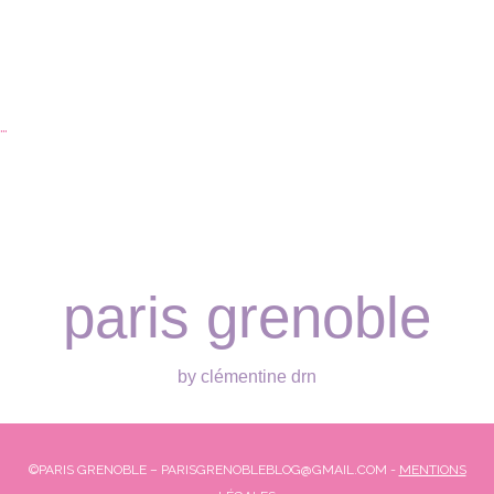
…
paris grenoble
by clémentine drn
©PARIS GRENOBLE – PARISGRENOBLEBLOG@GMAIL.COM -
MENTIONS