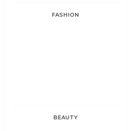
FASHION
Josef Dr Martens
Sélection Léopard
Sélection Maxi Tee Shirt
BEAUTY