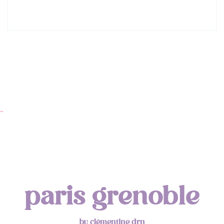
Lyon : Le Desjeuneur
…
paris grenoble
by clémentine drn