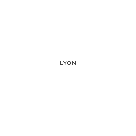
Mon Post Partum
Mon accouchement
LYON
Lyon: La Villa Marx
Aperitivo & Épicerie italienne à Lyon