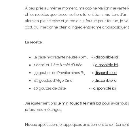
À peu près au même moment, ma copine Marion me vante les
et les recettes que les conseillers lui ont transmis. Lors d’
alors en pleine crise et je me dis « foutue pour foutue, je
cool, qui me donne plein d’ingrédients et me dit d’appliquer to
La recette :
la base hydratante neutre 50ml ->
disponible ici
1 demi cuillère à café d’Urée ->
disponible ici
33 gouttes de Provitamines B5 ->
disponible ici
49 gouttes d’Algo Zinc ->
disponible ici
10 gouttes de Ciste ->
disponible ici
J’ai également pris
le mini fouet
&
le mini bol
pour avoir tout
je fais mes mélanges.
Niveau application, je l’appliquais uniquement le soir (ça se