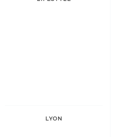
Ça va mais pas trop
Mon Post Partum
Mon accouchement
LYON