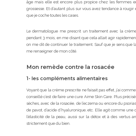
âge mais elle est encore plus propice chez les femmes 
grossesse. Et d’autant plus sur vous avez tendance à rougir 
que je coche toutes les cases.
Le dermatologue me prescrit un traitement avec la crème S
pendant 3 mois, en me disant que cela allait agir rapideme
on me dit de continuer le traitement. Sauf que je sens que
me renseigner de mon côté.
Mon remède contre la rosacée
1- les compléments alimentaires
Voyant que la crème prescrite ne faisait pas effet, j’ai com
conseillé c’est de faire une cure Aime Skin Care. Plus préci
sèches, avec de la rosacée, de l’eczema ou encore du psorias
de pavot, d’acide d’hyaluronique, etc. Elle agit comme une cr
l’élasticité de la peau, aussi sur la détox et à des vertus 
strictement que du bien.