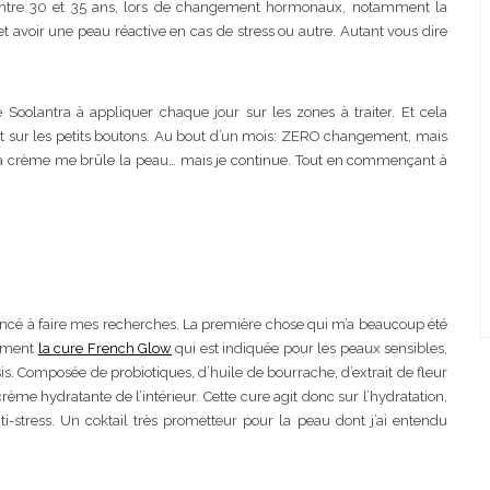
entre 30 et 35 ans, lors de changement hormonaux, notamment la
et avoir une peau réactive en cas de stress ou autre. Autant vous dire
oolantra à appliquer chaque jour sur les zones à traiter. Et cela
nt sur les petits boutons. Au bout d’un mois: ZERO changement, mais
 la crème me brûle la peau… mais je continue. Tout en commençant à
mencé à faire mes recherches. La première chose qui m’a beaucoup été
sément
la cure French Glow
qui est indiquée pour les peaux sensibles,
is. Composée de probiotiques, d’huile de bourrache, d’extrait de fleur
ème hydratante de l’intérieur. Cette cure agit donc sur l’hydratation,
anti-stress. Un coktail très prometteur pour la peau dont j’ai entendu