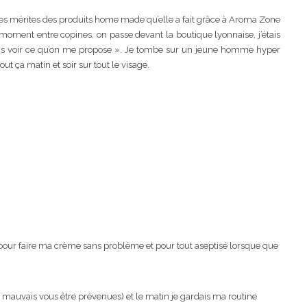
 mérites des produits home made qu’elle a fait grâce à Aroma Zone
un moment entre copines, on passe devant la boutique lyonnaise, j’étais
 vais voir ce qu’on me propose ». Je tombe sur un jeune homme hyper
ut ça matin et soir sur tout le visage.
 pour faire ma crème sans problème et pour tout aseptisé lorsque que
nt mauvais vous être prévenues) et le matin je gardais ma routine