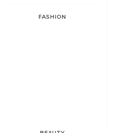
FASHION
Josef Dr Martens
Sélection Léopard
Pyjamas nounours matchy