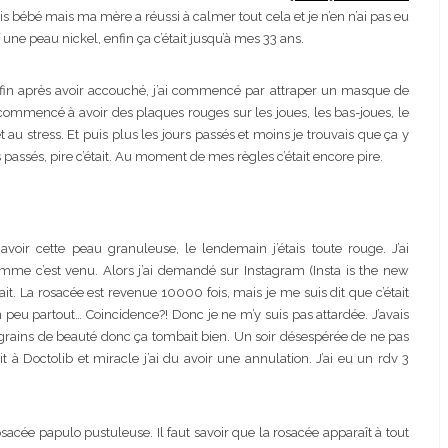
is bébé mais ma mère a réussi à calmer tout cela et je n’en n’ai pas eu
 une peau nickel, enfin ça c’était jusqu’à mes 33 ans.
nfin après avoir accouché, j’ai commencé par attraper un masque de
 commencé à avoir des plaques rouges sur les joues, les bas-joues, le
au stress. Et puis plus les jours passés et moins je trouvais que ça y
s passés, pire c’était. Au moment de mes règles c’était encore pire.
avoir cette peau granuleuse, le lendemain j’étais toute rouge. J’ai
me c’est venu. Alors j’ai demandé sur Instagram (Insta is the new
ait. La rosacée est revenue 10000 fois, mais je me suis dit que c’était
peu partout… Coincidence?! Donc je ne m’y suis pas attardée. J’avais
rains de beauté donc ça tombait bien. Un soir désespérée de ne pas
à Doctolib et miracle j’ai du avoir une annulation. J’ai eu un rdv 3
sacée papulo pustuleuse. Il faut savoir que la rosacée apparaît à tout