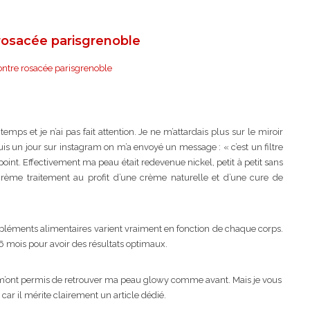
ps et je n’ai pas fait attention. Je ne m’attardais plus sur le miroir
puis un jour sur instagram on m’a envoyé un message : « c’est un filtre
un point. Effectivement ma peau était redevenue nickel, petit à petit sans
crème traitement au profit d’une crème naturelle et d’une cure de
pléments alimentaires varient vraiment en fonction de chaque corps.
6 mois pour avoir des résultats optimaux.
qui m’ont permis de retrouver ma peau glowy comme avant. Mais je vous
 car il mérite clairement un article dédié.