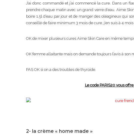
J’ai donc commandé et j’ai commencé la cure. Dans un flaco
prendre chaque matin avec un grand verre d’eau. Aime Skin
boire 1,5l d’eau par jour et de manger des oléagineux qui son
conseillé de faire minimum 3 mois de cure, j’en suis à 4 moi
OK de mixer plusieurs cures Aime Skin Care en même temps si
OK femme allaitante mais on demande toujours l’avis à so
PAS OK si on a des troubles de thyroïde.
Le code PARIS20 vous offre 
2- la crème « home made »