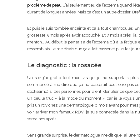
problème de peau
. J’ai seulement eu de l’éczema quand j’éta
durant de longues années. Mais ça c’est un autre dossier. Bref
Et puis je suis tombée enceinte et ça a tout chambouler. E
grossesse 5 mois après avoir accouché. Et 7 mois après, j’ai
menton… Au début je pensais à de l’eczema dû à la fatigue et 
ressemblais. Je me disais que ça allait passer et plus les jour
Le diagnostic : la rosacée
Un soir j’ai gratté tout mon visage, je ne supportais plus 
commencé à me dire que ça ne passerait peut-être pas com
doctissimo) si des personnes pourraient identifier ce que c’ét
un peu le truc « à la mode du moment », car je le voyais un 
pris un rdv chez une dermatologue 6 mois avant pour mes g
voir arriver mon fameux RDV, je suis connectée dans la nuit 
semaines après.
Sans grande surprise, le dermatologue me dit que j’ai une ro