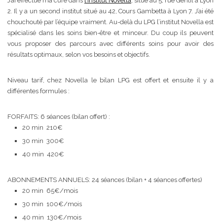
J’ai effectué ma cure dans
l’Institut Novella
, situé au 5, rue Gentil à Lyon
2. Il y a un second institut situé au 42, Cours Gambetta à Lyon 7. J’ai été
chouchouté par l’équipe vraiment. Au-delà du LPG l’institut Novella est
spécialisé dans les soins bien-être et minceur. Du coup ils peuvent
vous proposer des parcours avec différents soins pour avoir des
résultats optimaux, selon vos besoins et objectifs.
Niveau tarif, chez Novella le bilan LPG est offert et ensuite il y a
différentes formules :
FORFAITS: 6 séances (bilan offert) :
20 min
210€
30 min
300€
40 min
420€
ABONNEMENTS ANNUELS: 24 séances (bilan + 4 séances offertes)
20 min
65€/mois
30 min
100€/mois
40 min
130€/mois