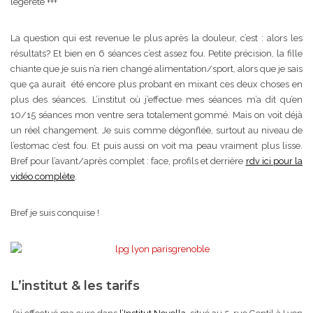
légèreté +++
La question qui est revenue le plus après la douleur, c’est : alors les
résultats? Et bien en 6 séances c’est assez fou. Petite précision, la fille
chiante que je suis n’a rien changé alimentation/sport, alors que je sais
que ça aurait été encore plus probant en mixant ces deux choses en
plus des séances. L’institut où j’effectue mes séances m’a dit qu’en
10/15 séances mon ventre sera totalement gommé. Mais on voit déjà
un réel changement. Je suis comme dégonflée, surtout au niveau de
l’estomac c’est fou. Et puis aussi on voit ma peau vraiment plus lisse.
Bref pour l’avant/après complet : face, profils et derrière
rdv ici pour la
vidéo complète
.
Bref je suis conquise !
L’institut & les tarifs