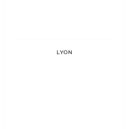
Mon accouchement
LYON
Lyon: La Villa Marx
Aperitivo & Épicerie italienne à Lyon
Lyon : Le Desjeuneur