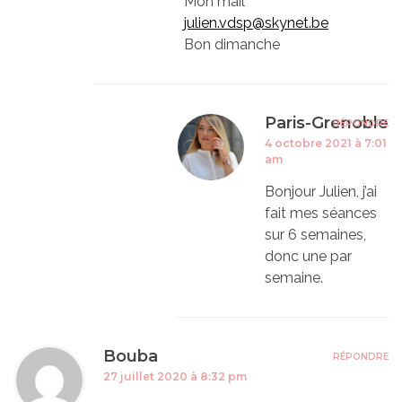
Mon mail
julien.vdsp@skynet.be
Bon dimanche
Paris-Grenoble
RÉPONDRE
4 octobre 2021 à 7:01
am
Bonjour Julien, j’ai
fait mes séances
sur 6 semaines,
donc une par
semaine.
Bouba
RÉPONDRE
27 juillet 2020 à 8:32 pm