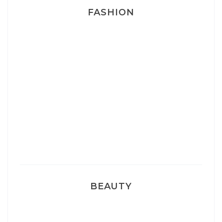
FASHION
Josef Dr Martens
Sélection Léopard
Pyjamas nounours matchy
BEAUTY