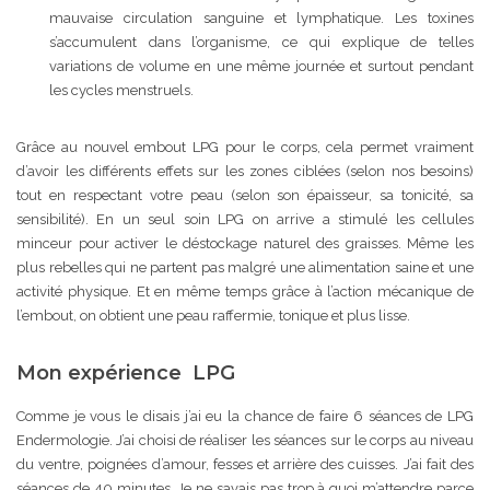
mauvaise circulation sanguine et lymphatique. Les toxines
s’accumulent dans l’organisme, ce qui explique de telles
variations de volume en une même journée et surtout pendant
les cycles menstruels.
Grâce au nouvel embout LPG pour le corps, cela permet vraiment
d’avoir les différents effets sur les zones ciblées (selon nos besoins)
tout en respectant votre peau (selon son épaisseur, sa tonicité, sa
sensibilité). En un seul soin LPG on arrive a stimulé les cellules
minceur pour activer le déstockage naturel des graisses. Même les
plus rebelles qui ne partent pas malgré une alimentation saine et une
activité physique. Et en même temps grâce à l’action mécanique de
l’embout, on obtient une peau raffermie, tonique et plus lisse.
Mon expérience LPG
Comme je vous le disais j’ai eu la chance de faire 6 séances de LPG
Endermologie. J’ai choisi de réaliser les séances sur le corps au niveau
du ventre, poignées d’amour, fesses et arrière des cuisses. J’ai fait des
séances de 40 minutes. Je ne savais pas trop à quoi m’attendre parce