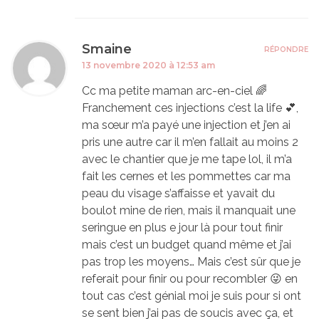
Smaine
RÉPONDRE
13 novembre 2020 à 12:53 am
Cc ma petite maman arc-en-ciel 🌈
Franchement ces injections c’est la life 💕,
ma sœur m’a payé une injection et j’en ai
pris une autre car il m’en fallait au moins 2
avec le chantier que je me tape lol, il m’a
fait les cernes et les pommettes car ma
peau du visage s’affaisse et yavait du
boulot mine de rien, mais il manquait une
seringue en plus e jour là pour tout finir
mais c’est un budget quand même et j’ai
pas trop les moyens… Mais c’est sûr que je
referait pour finir ou pour recombler 😜 en
tout cas c’est génial moi je suis pour si ont
se sent bien j’ai pas de soucis avec ça, et