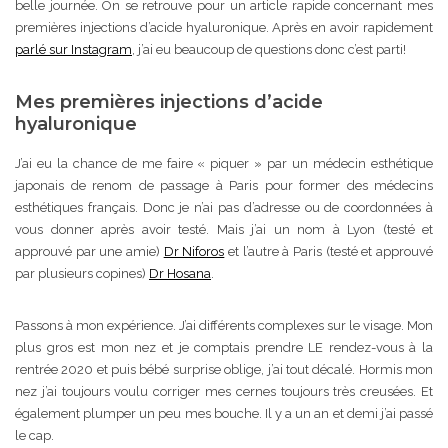
belle journée. On se retrouve pour un article rapide concernant mes
premières injections d’acide hyaluronique. Après en avoir rapidement
parlé sur Instagram
, j’ai eu beaucoup de questions donc c’est parti!
Mes premières injections d’acide
hyaluronique
J’ai eu la chance de me faire « piquer » par un médecin esthétique
japonais de renom de passage à Paris pour former des médecins
esthétiques français. Donc je n’ai pas d’adresse ou de coordonnées à
vous donner après avoir testé. Mais j’ai un nom à Lyon (testé et
approuvé par une amie)
Dr Niforos
et l’autre à Paris (testé et approuvé
par plusieurs copines)
Dr Hosana
.
Passons à mon expérience. J’ai différents complexes sur le visage. Mon
plus gros est mon nez et je comptais prendre LE rendez-vous à la
rentrée 2020 et puis bébé surprise oblige, j’ai tout décalé. Hormis mon
nez j’ai toujours voulu corriger mes cernes toujours très creusées. Et
également plumper un peu mes bouche. Il y a un an et demi j’ai passé
le cap.