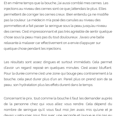
Et en même temps que la bouche, j’ai aussi comblé mes cernes. Les
injections au niveau des cernes sont ce que j’attendais le plus. Elles
permettent de corriger les cernes creux. Bien entendu ça ne modifie
pas la couleur. Le médecin m’a posé des canules au niveau des
pommettes et a fait passer la seringue sous la peau jusqu’au niveau
des cernes. C’est impressionnant et pas très agréable de sentir quelque
chose sous la peau mais pas du tout douloureux. J’avais une balle
relaxante à malaxer car effectivement on a envie d’appuyer sur
quelque chose pendant les injections.
Les résultats sont assez dingues et surtout immédiats. Cela permet
d’avoir un regard reposé en quelques minutes. C’est assez bluffant.
Pour la durée comme c’est une zone qui bouge peu contrairement à la
bouche, cela peut durer plus d’un an. Pareil plus on prend soin de sa
peau, son hydratation plus les effets durent dans le temps.
Concernant le prix, tout comme la bouche il faut les demander auprès
de la personne chez qui vous allez vous rendre. Cela dépend du
nombre de seringue qu’il vous faut moi j’en avais mis qu’une et je
devais y retourner pour finir avec une seconde et j’avoue je n’ai pas eu