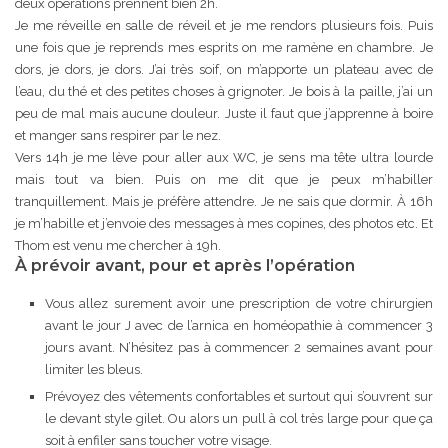
deux opérations prennent bien 2h.
Je me réveille en salle de réveil et je me rendors plusieurs fois. Puis
une fois que je reprends mes esprits on me ramène en chambre. Je
dors, je dors, je dors. J’ai très soif, on m’apporte un plateau avec de
l’eau, du thé et des petites choses à grignoter. Je bois à la paille, j’ai un
peu de mal mais aucune douleur. Juste il faut que j’apprenne à boire
et manger sans respirer par le nez.
Vers 14h je me lève pour aller aux WC, je sens ma tête ultra lourde
mais tout va bien. Puis on me dit que je peux m’habiller
tranquillement. Mais je préfère attendre. Je ne sais que dormir. À 16h
je m’habille et j’envoie des messages à mes copines, des photos etc. Et
Thom est venu me chercher à 19h.
À prévoir avant, pour et après l’opération
Vous allez surement avoir une prescription de votre chirurgien
avant le jour J avec de l’arnica en homéopathie à commencer 3
jours avant. N’hésitez pas à commencer 2 semaines avant pour
limiter les bleus.
Prévoyez des vêtements confortables et surtout qui s’ouvrent sur
le devant style gilet. Ou alors un pull à col très large pour que ça
soit à enfiler sans toucher votre visage.