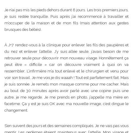
Je n’ai pas mis les pieds dehors durant 6 jours. Les trois premiers jours,
je suis restée tranquille. Puis après j’ai recommencé à travailler et
m’occuper de la maison et de mon fils (mais attention aux gestes
brusques des bébés).
À J+7 rendez-vous à la clinique pour enlever les fils des paupières et
du nez et enlever l’attelle. J’y suis allée seule, j’avais besoin de me
retrouver seule pour découvrir mon nouveau visage. Honnêtement ça
peut être « difficile » car on découvre vraiment à quoi on va
ressembler. L’infirmière m’a tout enlevé et le chirurgien et venu pour
voir son travail. Je me vois je dis waaah ! Tout est parfaitement fait. Mais
je suis sonnée. Je remets mon masque comme pour me cacher. Mais
au bout de 30 minutes après avoir parlé avec une copine puis une
autre, je me regarde. Je me prends en photo, j’appelle ma mère en
facetime. Ça y est je suis OK avec ma nouvelle image, c’est dingue le
changement.
S’en suivent des jours et des semaines compliqués. Je ne vais pas vous
mentir. Les oedèmes étaient maintenus avec l’attelle. Mon visage et