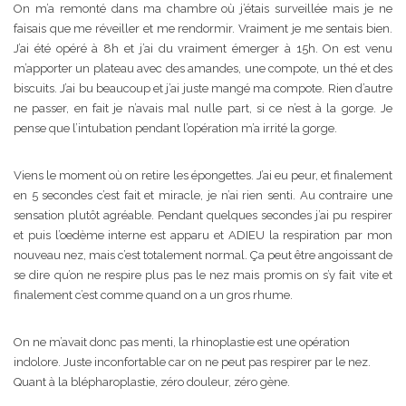
On m’a remonté dans ma chambre où j’étais surveillée mais je ne
faisais que me réveiller et me rendormir. Vraiment je me sentais bien.
J’ai été opéré à 8h et j’ai du vraiment émerger à 15h. On est venu
m’apporter un plateau avec des amandes, une compote, un thé et des
biscuits. J’ai bu beaucoup et j’ai juste mangé ma compote. Rien d’autre
ne passer, en fait je n’avais mal nulle part, si ce n’est à la gorge. Je
pense que l’intubation pendant l’opération m’a irrité la gorge.
Viens le moment où on retire les épongettes. J’ai eu peur, et finalement
en 5 secondes c’est fait et miracle, je n’ai rien senti. Au contraire une
sensation plutôt agréable. Pendant quelques secondes j’ai pu respirer
et puis l’oedème interne est apparu et ADIEU la respiration par mon
nouveau nez, mais c’est totalement normal. Ça peut être angoissant de
se dire qu’on ne respire plus pas le nez mais promis on s’y fait vite et
finalement c’est comme quand on a un gros rhume.
On ne m’avait donc pas menti, la rhinoplastie est une opération
indolore. Juste inconfortable car on ne peut pas respirer par le nez.
Quant à la blépharoplastie, zéro douleur, zéro gène.