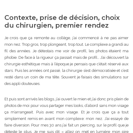
Contexte, prise de décision, choix
du chirurgien, premier rendez
Je crois que ça remonte au collège, j’ai commencé à ne pas aimer
mon nez. Trop gros, trop plongeant, trop tout. Le complexe a grandi au
fil des années. Je détestais me voir de profil, les photos étaient ma
phobie. De face à la rigueur ça passait mais de profil… J’ai découvert la
chirurgie esthétique mais à l’époque je pensais que c’était réservé aux
stars. Puis les années ont passé, la chirurgie s’est démocratisée et c’est
resté dans un coin de ma tête. Souvent je faisais des simulations sur
des appli douteuses.
Et puis sont arrivés les blogs, j’ai ouvert le mien et j’ai donc pris plein de
photos de moi pour vous partager mes looks, d’abord sans mon visage
ça m’arrangeait. Puis avec mon visage. Et je crois que ça a tout
simplement remis en avant mon complexe: mon nez. J’ai essayé de
faire diversion. Pour mes 30 ans j’ai fait un piercing, sur le profil que je
déteste le plus. Je me suis dit « allez on met en lumière mon pire