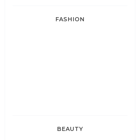
FASHION
Josef Dr Martens
Sélection Léopard
Pyjamas nounours matchy
BEAUTY