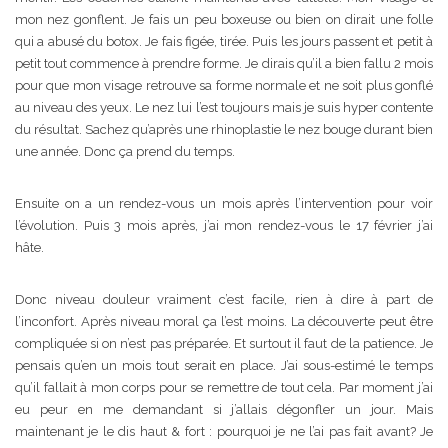
mon nez gonflent. Je fais un peu boxeuse ou bien on dirait une folle
qui a abusé du botox. Je fais figée, tirée. Puis les jours passent et petit à
petit tout commence à prendre forme. Je dirais qu’il a bien fallu 2 mois
pour que mon visage retrouve sa forme normale et ne soit plus gonflé
au niveau des yeux. Le nez lui l’est toujours mais je suis hyper contente
du résultat. Sachez qu’après une rhinoplastie le nez bouge durant bien
une année. Donc ça prend du temps.
Ensuite on a un rendez-vous un mois après l’intervention pour voir
l’évolution. Puis 3 mois après, j’ai mon rendez-vous le 17 février j’ai
hâte.
Donc niveau douleur vraiment c’est facile, rien à dire à part de
l’inconfort. Après niveau moral ça l’est moins. La découverte peut être
compliquée si on n’est pas préparée. Et surtout il faut de la patience. Je
pensais qu’en un mois tout serait en place. J’ai sous-estimé le temps
qu’il fallait à mon corps pour se remettre de tout cela. Par moment j’ai
eu peur en me demandant si j’allais dégonfler un jour. Mais
maintenant je le dis haut & fort : pourquoi je ne l’ai pas fait avant? Je