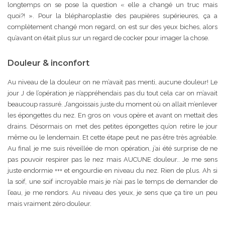
longtemps on se pose la question « elle a changé un truc mais
quoi?! ». Pour la blépharoplastie des paupières supérieures, ça a
complètement changé mon regard, on est sur des yeux biches, alors
qu’avant on était plus sur un regard de cocker pour imager la chose.
Douleur & inconfort
Au niveau de la douleur on ne m’avait pas menti, aucune douleur! Le
jour J de l’opération je n’appréhendais pas du tout cela car on m’avait
beaucoup rassuré. J’angoissais juste du moment où on allait m’enlever
les épongettes du nez. En gros on vous opère et avant on mettait des
drains. Désormais on met des petites épongettes qu’on retire le jour
même ou le lendemain. Et cette étape peut ne pas être très agréable.
Au final je me suis réveillée de mon opération, j’ai été surprise de ne
pas pouvoir respirer pas le nez mais AUCUNE douleur.. Je me sens
juste endormie +++ et engourdie en niveau du nez. Rien de plus. Ah si
la soif, une soif incroyable mais je n’ai pas le temps de demander de
l’eau, je me rendors. Au niveau des yeux, je sens que ça tire un peu
mais vraiment zéro douleur.