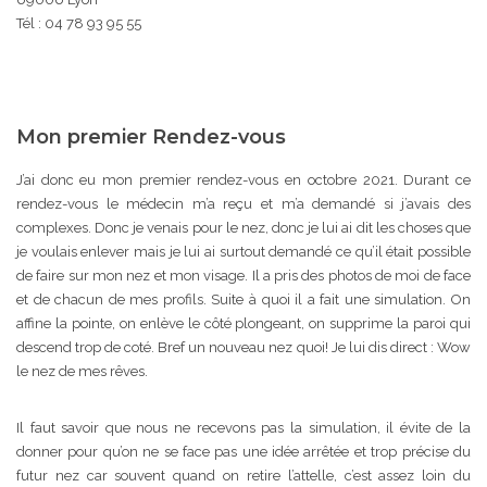
Tél :
04 78 93 95 55
Mon premier Rendez-vous
J’ai donc eu mon premier rendez-vous en octobre 2021. Durant ce
rendez-vous le médecin m’a reçu et m’a demandé si j’avais des
complexes. Donc je venais pour le nez, donc je lui ai dit les choses que
je voulais enlever mais je lui ai surtout demandé ce qu’il était possible
de faire sur mon nez et mon visage. Il a pris des photos de moi de face
et de chacun de mes profils. Suite à quoi il a fait une simulation. On
affine la pointe, on enlève le côté plongeant, on supprime la paroi qui
descend trop de coté. Bref un nouveau nez quoi! Je lui dis direct : Wow
le nez de mes rêves.
Il faut savoir que nous ne recevons pas la simulation, il évite de la
donner pour qu’on ne se face pas une idée arrêtée et trop précise du
futur nez car souvent quand on retire l’attelle, c’est assez loin du