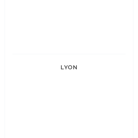
Mon Post Partum
Mon accouchement
LYON
Lyon: La Villa Marx
Aperitivo & Épicerie italienne à Lyon