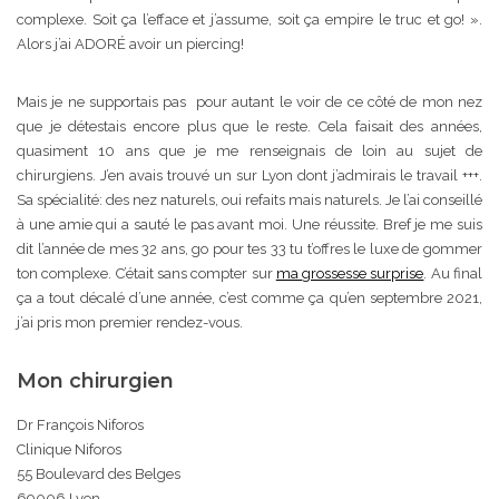
complexe. Soit ça l’efface et j’assume, soit ça empire le truc et go! ».
Alors j’ai ADORÉ avoir un piercing!
Mais je ne supportais pas pour autant le voir de ce côté de mon nez
que je détestais encore plus que le reste. Cela faisait des années,
quasiment 10 ans que je me renseignais de loin au sujet de
chirurgiens. J’en avais trouvé un sur Lyon dont j’admirais le travail +++.
Sa spécialité: des nez naturels, oui refaits mais naturels. Je l’ai conseillé
à une amie qui a sauté le pas avant moi. Une réussite. Bref je me suis
dit l’année de mes 32 ans, go pour tes 33 tu t’offres le luxe de gommer
ton complexe. C’était sans compter sur
ma grossesse surprise
. Au final
ça a tout décalé d’une année, c’est comme ça qu’en septembre 2021,
j’ai pris mon premier rendez-vous.
Mon chirurgien
Dr François Niforos
Clinique Niforos
55 Boulevard des Belges
69006 Lyon