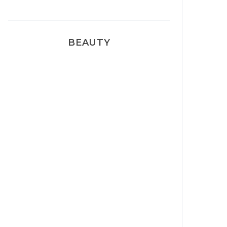
BEAUTY
Correcteur Super BB Erborian
Un sourire parfait avec Dr
Smile
Ma rosacée : comment je l’ai
traité