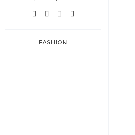
FASHION
Josef Dr Martens
Sélection Léopard
Pyjamas nounours matchy