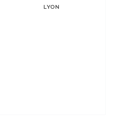
LYON
Lyon: La Villa Marx
Aperitivo & Épicerie italienne à
Lyon
Lyon : Le Desjeuneur