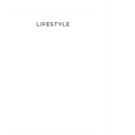
LIFESTYLE
Ça va mais pas trop
Mon Post Partum
Mon accouchement