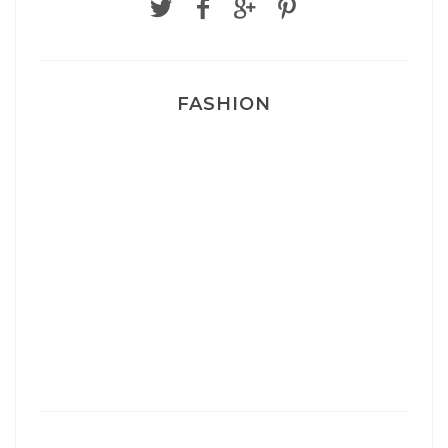
FASHION
Josef Dr Martens
Sélection Léopard
Pyjamas nounours matchy