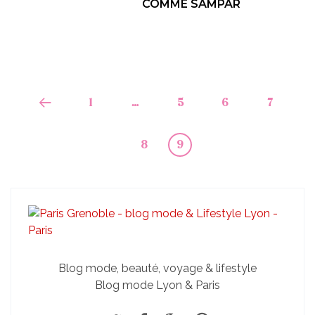
COMME SAMPAR
1
…
5
6
7
8
9
Blog mode, beauté, voyage & lifestyle
Blog mode Lyon & Paris