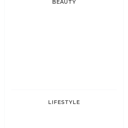
BEAUTY
Correcteur Super BB Erborian
Un sourire parfait avec Dr Smile
Ma rosacée : comment je l’ai traité
LIFESTYLE
Ça va mais pas trop