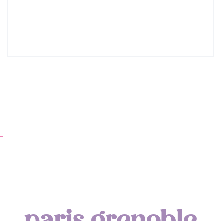
Lyon : Le Desjeuneur
…
paris grenoble