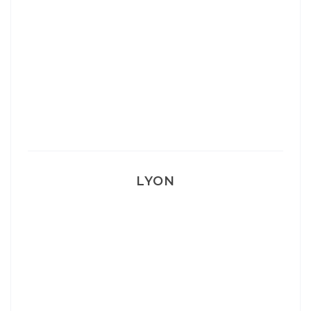
Mon Post Partum
Mon accouchement
LYON
Lyon: La Villa Marx
Aperitivo & Épicerie italienne à Lyon