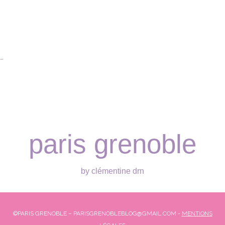
…
paris grenoble
by clémentine drn
©PARIS GRENOBLE – PARISGRENOBLEBLOG@GMAIL.COM -
MENTIONS