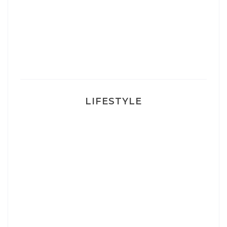
Un sourire parfait avec Dr Smile
Ma rosacée : comment je l’ai traité
LIFESTYLE
Ça va mais pas trop
Mon Post Partum