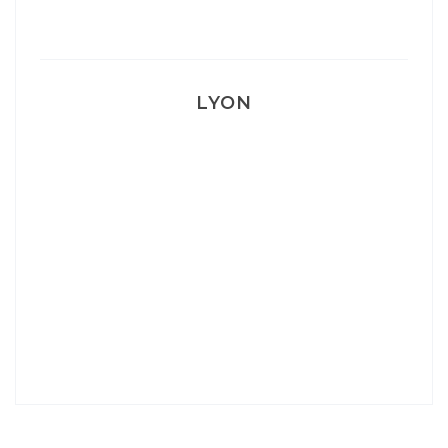
Mon accouchement
LYON
Lyon: La Villa Marx
Aperitivo & Épicerie italienne à Lyon
Lyon : Le Desjeuneur