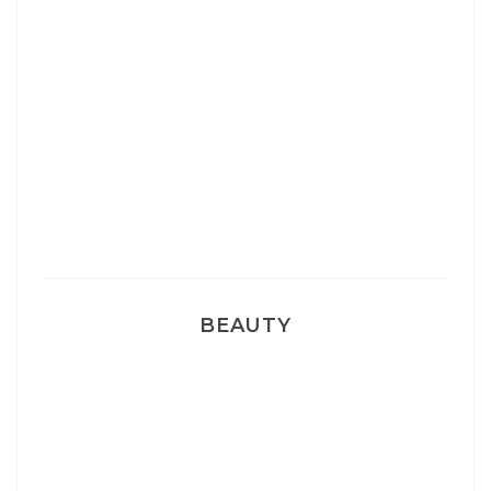
Josef Dr Martens
Sélection Léopard
Pyjamas nounours matchy
BEAUTY
Correcteur Super BB Erborian