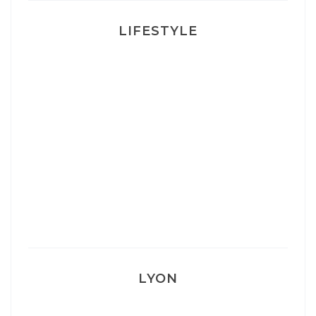
LIFESTYLE
Ça va mais pas trop
Mon Post Partum
Mon accouchement
LYON