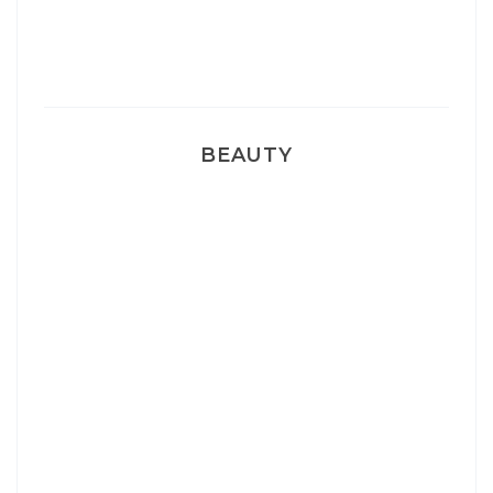
Pyjamas nounours matchy
BEAUTY
Correcteur Super BB Erborian
Un sourire parfait avec Dr Smile
Ma rosacée : comment je l’ai traité