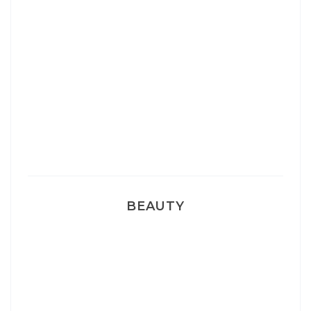
Josef Dr Martens
Sélection Léopard
Pyjamas nounours matchy
BEAUTY
Correcteur Super BB Erborian