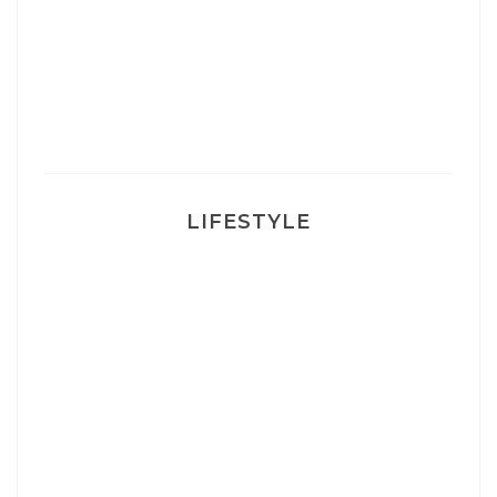
Un sourire parfait avec Dr Smile
Ma rosacée : comment je l’ai traité
LIFESTYLE
Ça va mais pas trop
Mon Post Partum