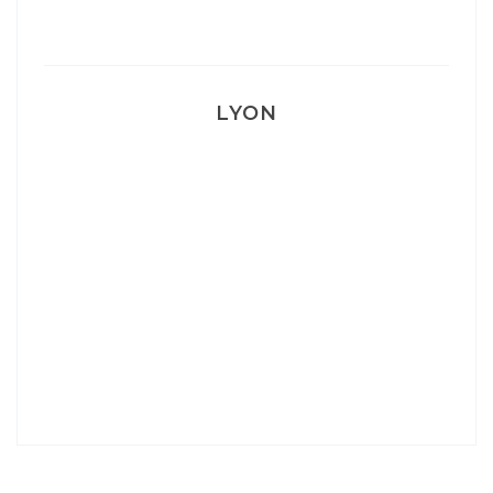
Mon accouchement
LYON
Lyon: La Villa Marx
Aperitivo & Épicerie italienne à Lyon
Lyon : Le Desjeuneur