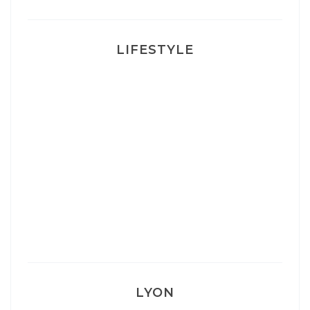
LIFESTYLE
Ça va mais pas trop
Mon Post Partum
Mon accouchement
LYON