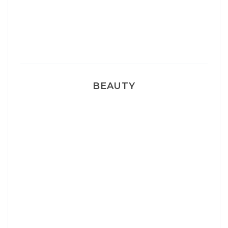
Pyjamas nounours matchy
BEAUTY
Correcteur Super BB Erborian
Un sourire parfait avec Dr Smile
Ma rosacée : comment je l’ai traité