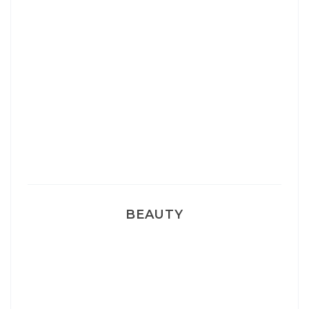
Josef Dr Martens
Sélection Léopard
Pyjamas nounours matchy
BEAUTY
Correcteur Super BB Erborian