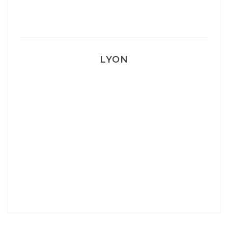
Mon accouchement
LYON
Lyon: La Villa Marx
Aperitivo & Épicerie italienne à Lyon
Lyon : Le Desjeuneur