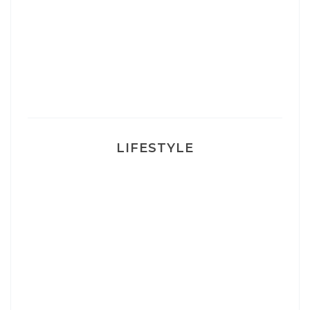
Un sourire parfait avec Dr Smile
Ma rosacée : comment je l’ai traité
LIFESTYLE
Ça va mais pas trop
Mon Post Partum