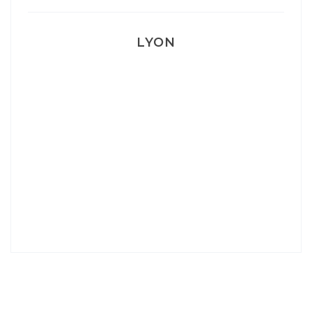
LYON
Lyon: La Villa Marx
Aperitivo & Épicerie italienne à Lyon
Lyon : Le Desjeuneur