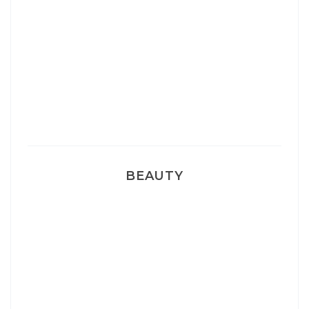
Sélection Léopard
Pyjamas nounours matchy
BEAUTY
Correcteur Super BB Erborian
Un sourire parfait avec Dr Smile