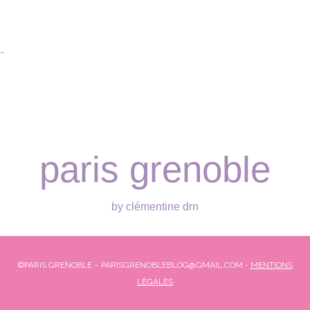
…
paris grenoble
by clémentine drn
©PARIS GRENOBLE – PARISGRENOBLEBLOG@GMAIL.COM -
MENTIONS
LÉGALES