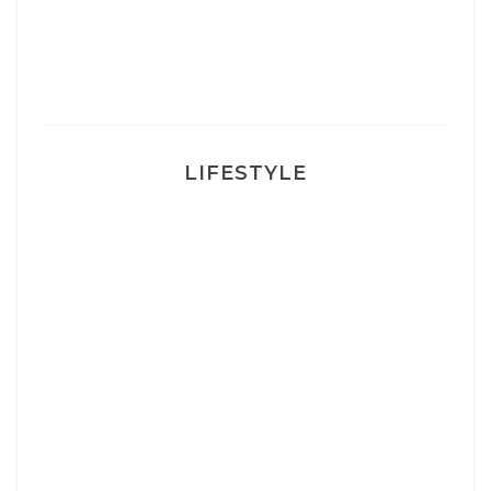
Ma rosacée : comment je l’ai traité
LIFESTYLE
Ça va mais pas trop
Mon Post Partum
Mon accouchement