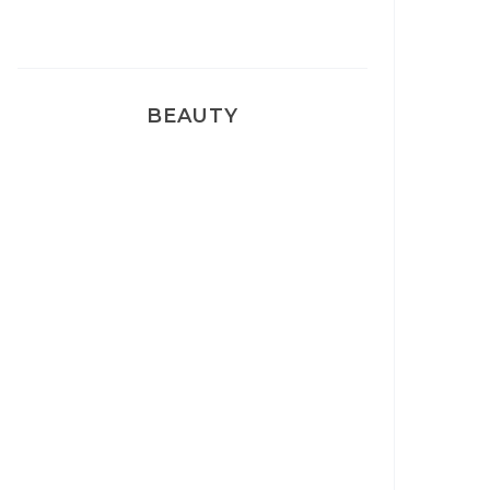
BEAUTY
Correcteur Super BB Erborian
Un sourire parfait avec Dr
Smile
Ma rosacée : comment je l’ai
traité