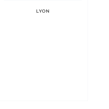
LYON
Lyon: La Villa Marx
Aperitivo & Épicerie italienne à
Lyon
Lyon : Le Desjeuneur