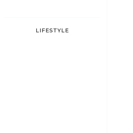
LIFESTYLE
Ça va mais pas trop
Mon Post Partum
Mon accouchement