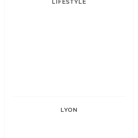
LIFESTYLE
Ça va mais pas trop
Mon Post Partum
Mon accouchement
LYON
Lyon: La Villa Marx