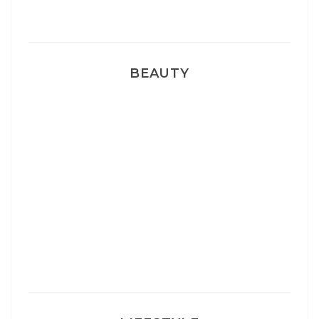
Pyjamas nounours matchy
BEAUTY
Correcteur Super BB Erborian
Un sourire parfait avec Dr Smile
Ma rosacée : comment je l’ai traité