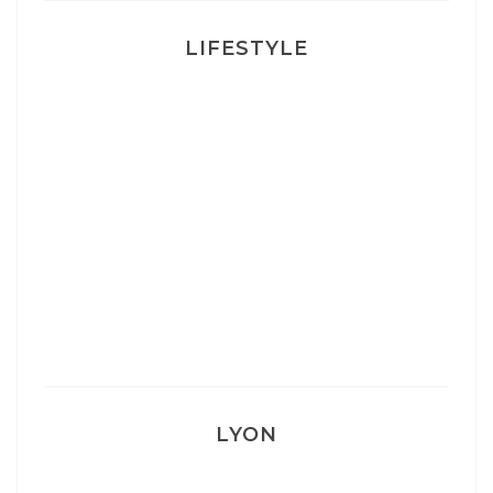
LIFESTYLE
Ça va mais pas trop
Mon Post Partum
Mon accouchement
LYON