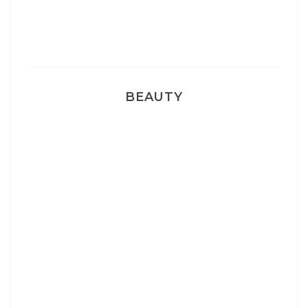
Pyjamas nounours matchy
BEAUTY
Correcteur Super BB Erborian
Un sourire parfait avec Dr Smile
Ma rosacée : comment je l’ai traité