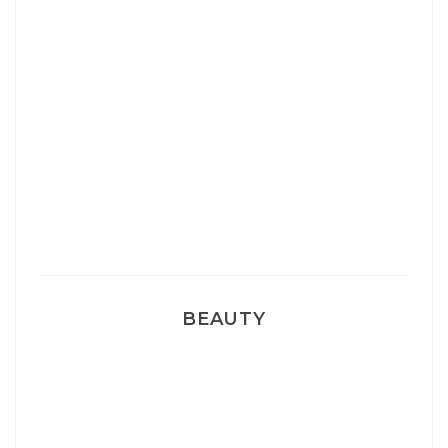
Josef Dr Martens
Sélection Léopard
Pyjamas nounours matchy
BEAUTY
Correcteur Super BB Erborian