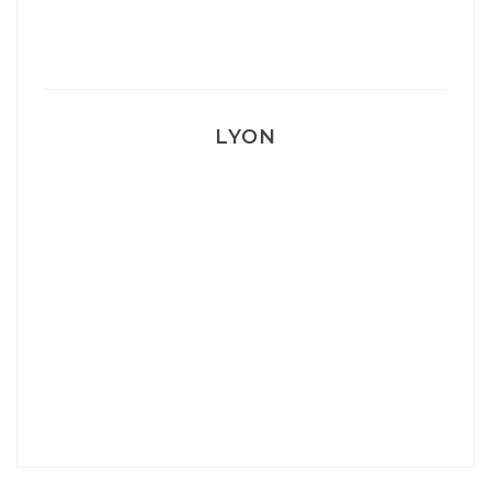
Mon accouchement
LYON
Lyon: La Villa Marx
Aperitivo & Épicerie italienne à Lyon
Lyon : Le Desjeuneur