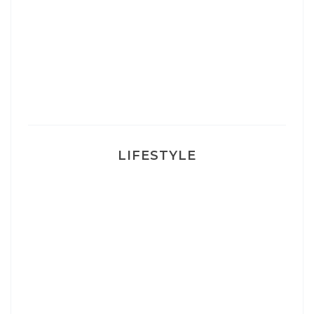
Un sourire parfait avec Dr Smile
Ma rosacée : comment je l’ai traité
LIFESTYLE
Ça va mais pas trop
Mon Post Partum