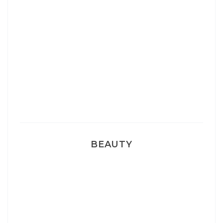
Josef Dr Martens
Sélection Léopard
Pyjamas nounours matchy
BEAUTY
Correcteur Super BB Erborian