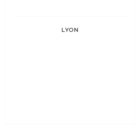
LYON
Lyon: La Villa Marx
Aperitivo & Épicerie italienne à Lyon
Lyon : Le Desjeuneur