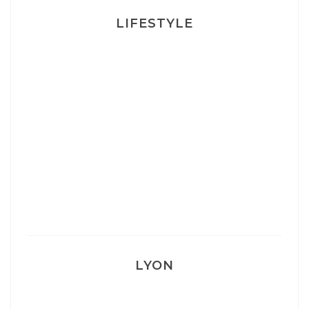
LIFESTYLE
Ça va mais pas trop
Mon Post Partum
Mon accouchement
LYON