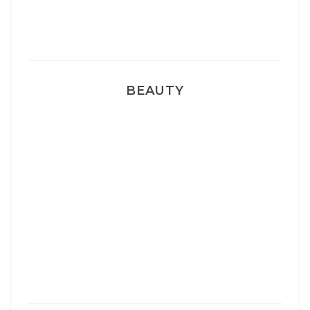
Pyjamas nounours matchy
BEAUTY
Correcteur Super BB Erborian
Un sourire parfait avec Dr Smile
Ma rosacée : comment je l’ai traité