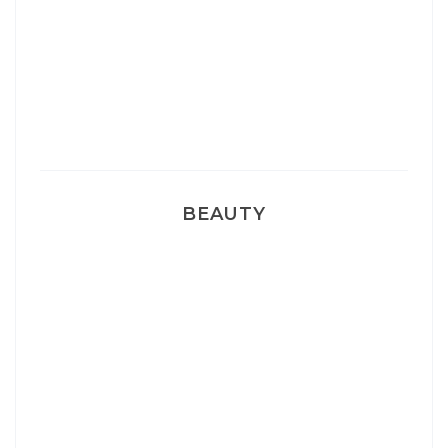
Sélection Léopard
Pyjamas nounours matchy
BEAUTY
Correcteur Super BB Erborian
Un sourire parfait avec Dr Smile