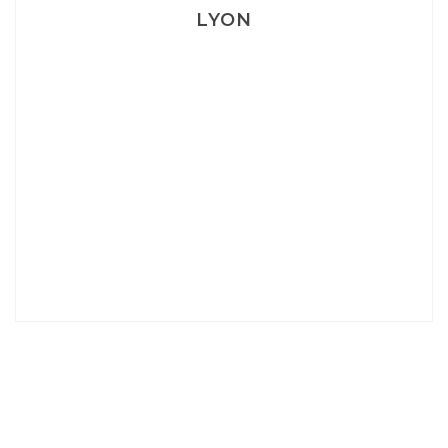
LYON
Lyon: La Villa Marx
Aperitivo & Épicerie italienne à Lyon
Lyon : Le Desjeuneur