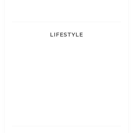
Ma rosacée : comment je l’ai traité
LIFESTYLE
Ça va mais pas trop
Mon Post Partum
Mon accouchement