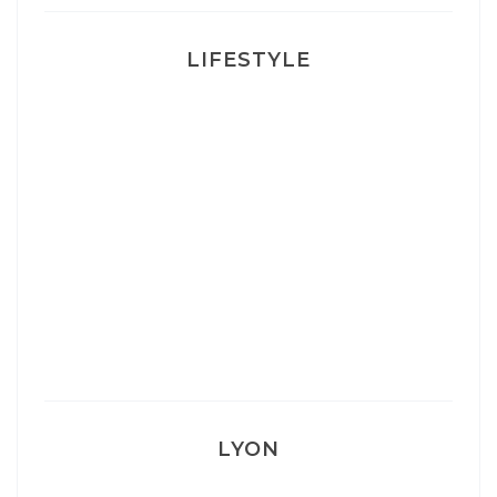
LIFESTYLE
Ça va mais pas trop
Mon Post Partum
Mon accouchement
LYON