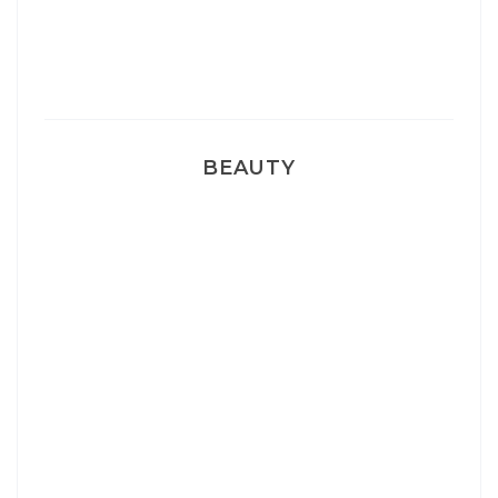
Pyjamas nounours matchy
BEAUTY
Correcteur Super BB Erborian
Un sourire parfait avec Dr Smile
Ma rosacée : comment je l’ai traité