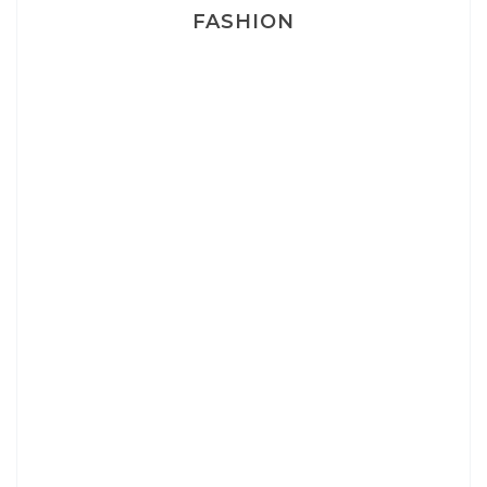
FASHION
Josef Dr Martens
Sélection Léopard