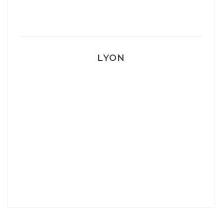
Mon accouchement
LYON
Lyon: La Villa Marx
Aperitivo & Épicerie italienne à Lyon
Lyon : Le Desjeuneur