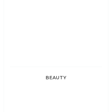
Josef Dr Martens
Sélection Léopard
Pyjamas nounours matchy
BEAUTY
Correcteur Super BB Erborian