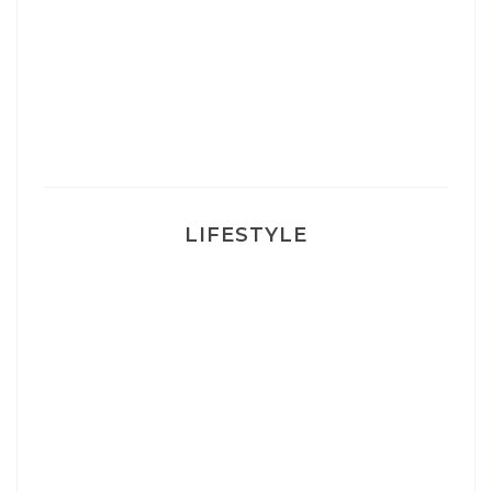
Un sourire parfait avec Dr Smile
Ma rosacée : comment je l’ai traité
LIFESTYLE
Ça va mais pas trop
Mon Post Partum