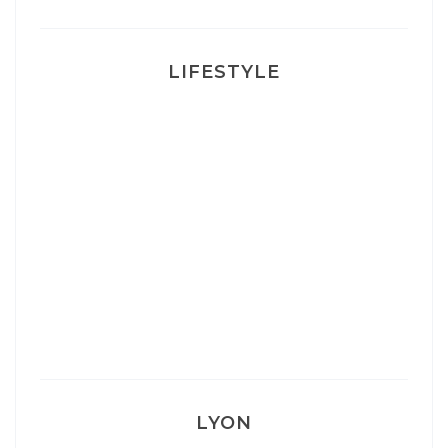
LIFESTYLE
Ça va mais pas trop
Mon Post Partum
Mon accouchement
LYON