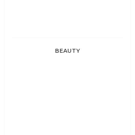
Pyjamas nounours matchy
BEAUTY
Correcteur Super BB Erborian
Un sourire parfait avec Dr Smile
Ma rosacée : comment je l’ai traité