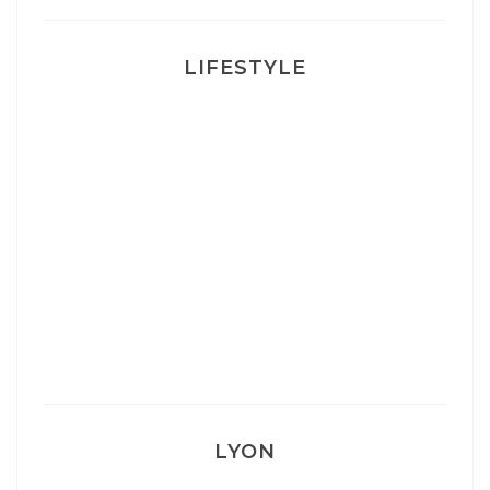
LIFESTYLE
Ça va mais pas trop
Mon Post Partum
Mon accouchement
LYON