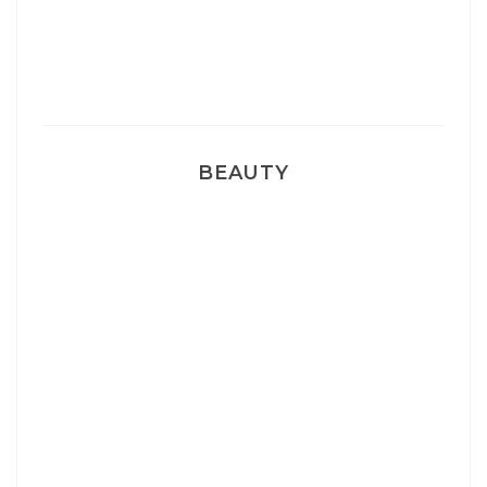
Pyjamas nounours matchy
BEAUTY
Correcteur Super BB Erborian
Un sourire parfait avec Dr Smile
Ma rosacée : comment je l’ai traité