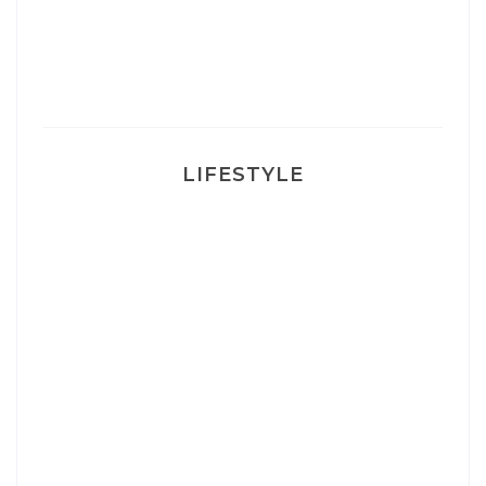
Ma rosacée : comment je l’ai traité
LIFESTYLE
Ça va mais pas trop
Mon Post Partum
Mon accouchement