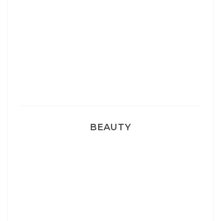
Sélection Léopard
Pyjamas nounours matchy
BEAUTY
Correcteur Super BB Erborian
Un sourire parfait avec Dr Smile