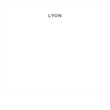
LYON
Lyon: La Villa Marx
Aperitivo & Épicerie italienne à Lyon
Lyon : Le Desjeuneur