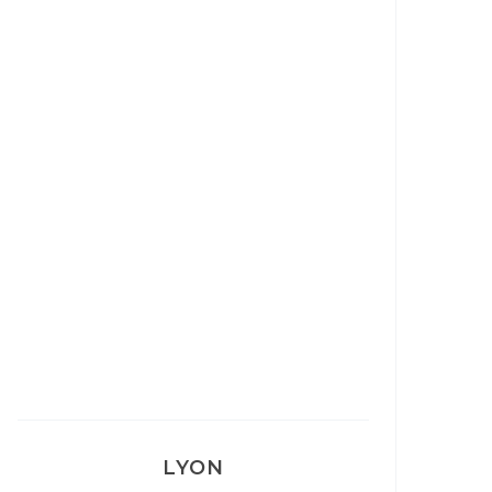
Mon Post Partum
Mon accouchement
LYON