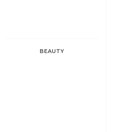
Pyjamas nounours matchy
BEAUTY
Correcteur Super BB Erborian