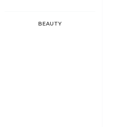
BEAUTY
Correcteur Super BB Erborian
Un sourire parfait avec Dr
Smile
Ma rosacée : comment je l’ai
traité