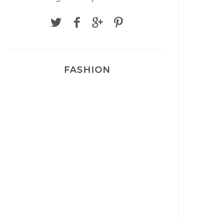
FASHION
Josef Dr Martens
Sélection Léopard
Pyjamas nounours matchy