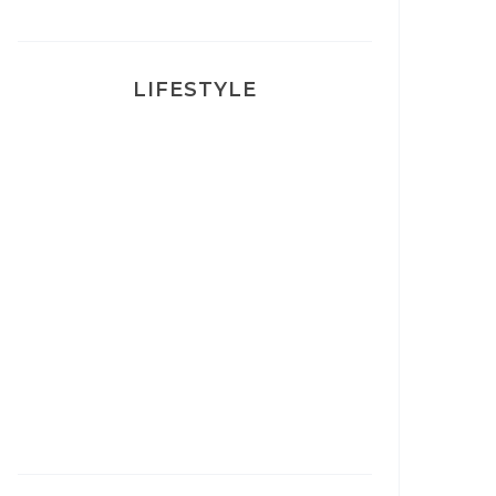
LIFESTYLE
Ça va mais pas trop
Mon Post Partum
Mon accouchement