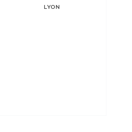
LYON
Lyon: La Villa Marx
Aperitivo & Épicerie italienne à
Lyon
Lyon : Le Desjeuneur