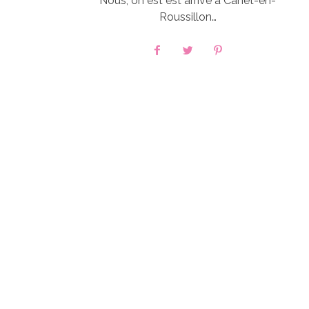
Nous, on est est arrivé à Canet-en-
Roussillon…