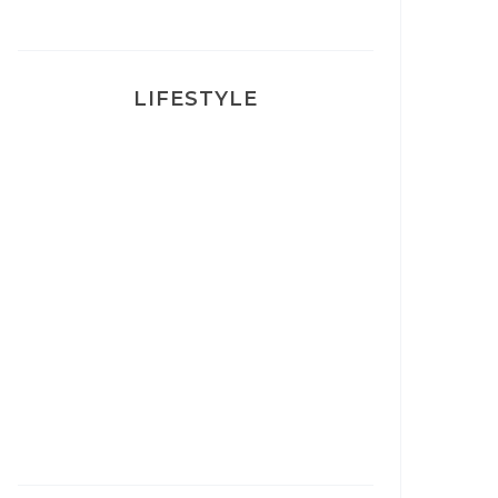
LIFESTYLE
Ça va mais pas trop
Mon Post Partum
Mon accouchement