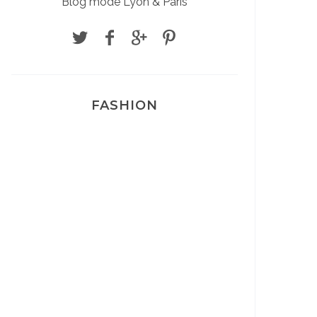
Blog mode Lyon & Paris
FASHION
Josef Dr Martens
Sélection Léopard
Pyjamas nounours matchy