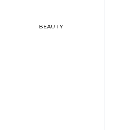
BEAUTY
Correcteur Super BB Erborian
Un sourire parfait avec Dr
Smile
Ma rosacée : comment je l’ai
traité