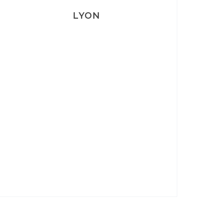
LYON
Lyon: La Villa Marx
Aperitivo & Épicerie italienne à
Lyon
Lyon : Le Desjeuneur