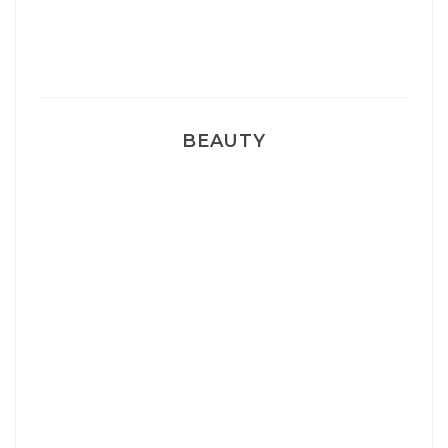
Pyjamas nounours matchy
BEAUTY
Correcteur Super BB Erborian
Un sourire parfait avec Dr Smile
Ma rosacée : comment je l’ai traité