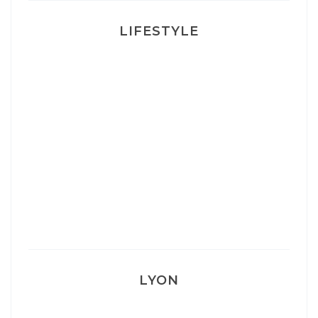
LIFESTYLE
Ça va mais pas trop
Mon Post Partum
Mon accouchement
LYON