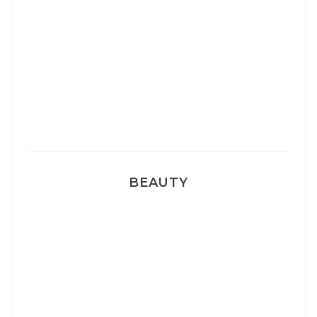
Sélection Léopard
Pyjamas nounours matchy
BEAUTY
Correcteur Super BB Erborian
Un sourire parfait avec Dr Smile