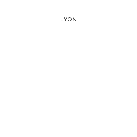
LYON
Lyon: La Villa Marx
Aperitivo & Épicerie italienne à Lyon
Lyon : Le Desjeuneur