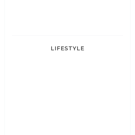
Ma rosacée : comment je l’ai traité
LIFESTYLE
Ça va mais pas trop
Mon Post Partum
Mon accouchement