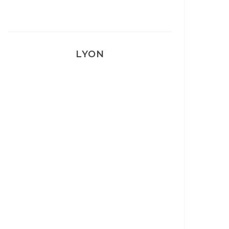
LYON
Lyon: La Villa Marx
Aperitivo & Épicerie italienne à
Lyon
Lyon : Le Desjeuneur