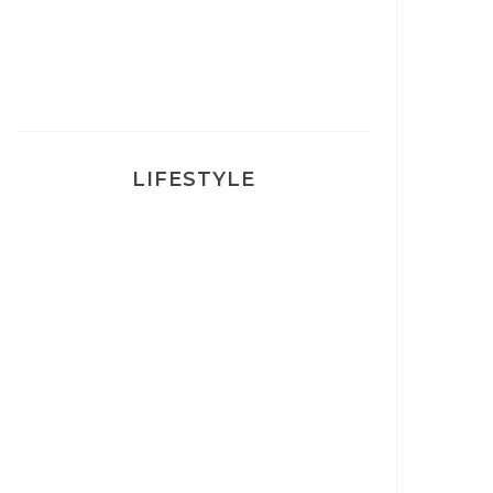
traité
LIFESTYLE
Ça va mais pas trop
Mon Post Partum
Mon accouchement