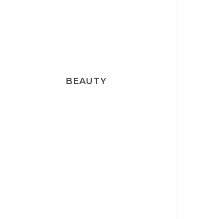
Pyjamas nounours matchy
BEAUTY
Correcteur Super BB Erborian
Un sourire parfait avec Dr
Smile
Ma rosacée : comment je l’ai