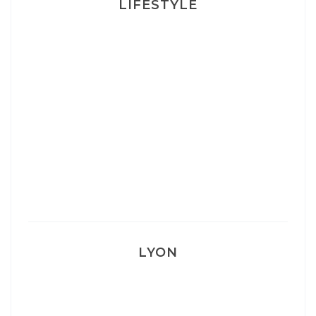
LIFESTYLE
Ça va mais pas trop
Mon Post Partum
Mon accouchement
LYON
Lyon: La Villa Marx