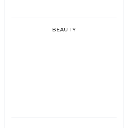
Pyjamas nounours matchy
BEAUTY
Correcteur Super BB Erborian
Un sourire parfait avec Dr Smile
Ma rosacée : comment je l’ai traité