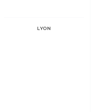
LYON
Lyon: La Villa Marx
Aperitivo & Épicerie italienne à
Lyon
Lyon : Le Desjeuneur