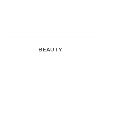
Pyjamas nounours matchy
BEAUTY
Correcteur Super BB Erborian
Un sourire parfait avec Dr
Smile