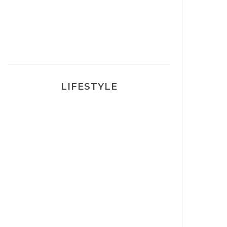
Ma rosacée : comment je l’ai
traité
LIFESTYLE
Ça va mais pas trop
Mon Post Partum
Mon accouchement