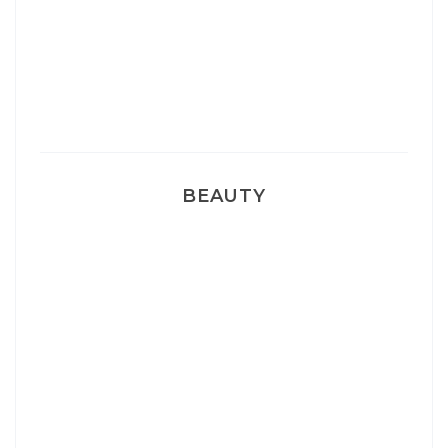
Sélection Léopard
Pyjamas nounours matchy
BEAUTY
Correcteur Super BB Erborian
Un sourire parfait avec Dr Smile
Ma rosacée : comment je l’ai traité