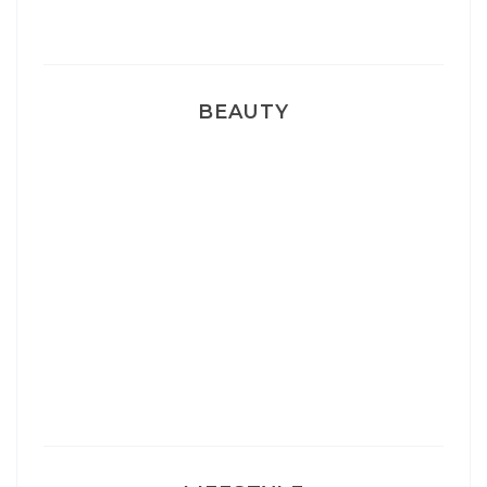
Pyjamas nounours matchy
BEAUTY
Correcteur Super BB Erborian
Un sourire parfait avec Dr Smile
Ma rosacée : comment je l’ai traité