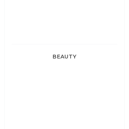
Sélection Léopard
Pyjamas nounours matchy
BEAUTY
Correcteur Super BB Erborian
Un sourire parfait avec Dr Smile
Ma rosacée : comment je l’ai traité