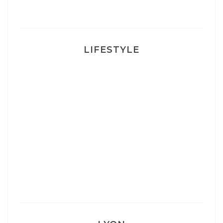
LIFESTYLE
Ça va mais pas trop
Mon Post Partum
Mon accouchement