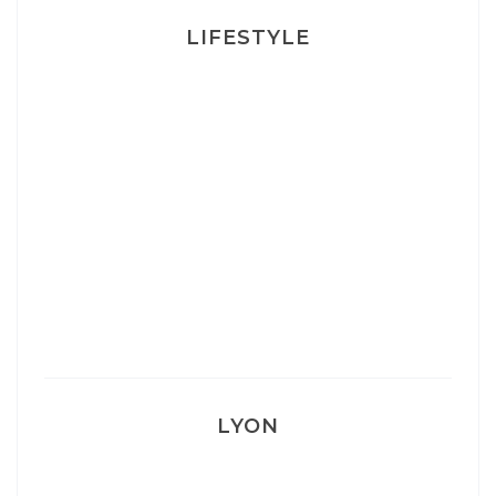
LIFESTYLE
Ça va mais pas trop
Mon Post Partum
Mon accouchement
LYON