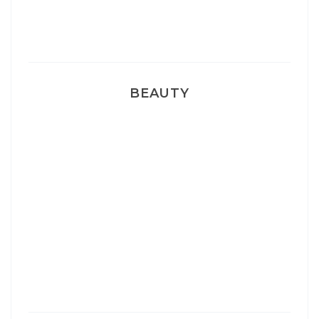
Pyjamas nounours matchy
BEAUTY
Correcteur Super BB Erborian
Un sourire parfait avec Dr Smile
Ma rosacée : comment je l’ai traité