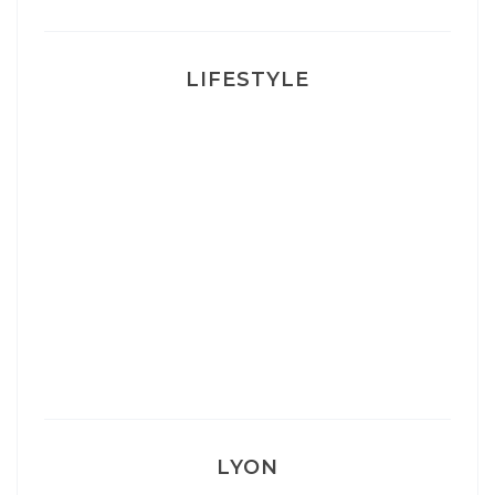
LIFESTYLE
Ça va mais pas trop
Mon Post Partum
Mon accouchement
LYON