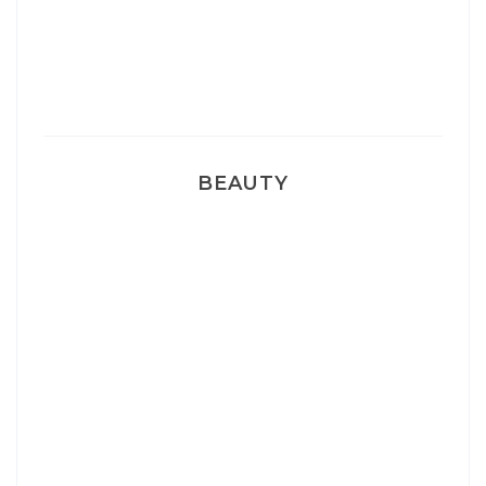
Pyjamas nounours matchy
BEAUTY
Correcteur Super BB Erborian
Un sourire parfait avec Dr Smile
Ma rosacée : comment je l’ai traité