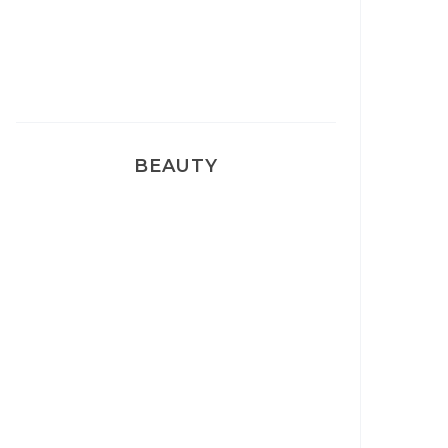
Pyjamas nounours matchy
BEAUTY
Correcteur Super BB Erborian
Un sourire parfait avec Dr
Smile
Ma rosacée : comment je l’ai