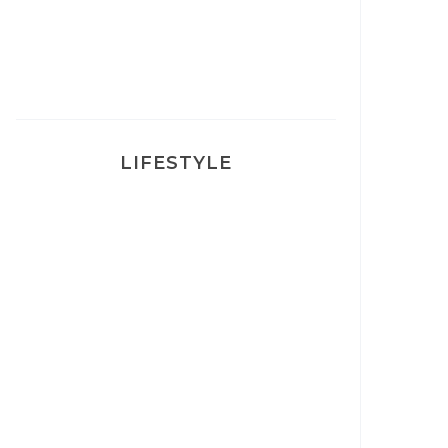
traité
LIFESTYLE
Ça va mais pas trop
Mon Post Partum
Mon accouchement