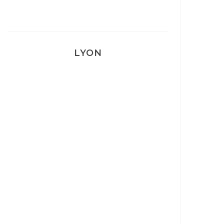
LYON
Lyon: La Villa Marx
Aperitivo & Épicerie italienne à
Lyon
Lyon : Le Desjeuneur