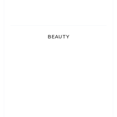
Pyjamas nounours matchy
BEAUTY
Correcteur Super BB Erborian
Un sourire parfait avec Dr Smile
Ma rosacée : comment je l’ai traité