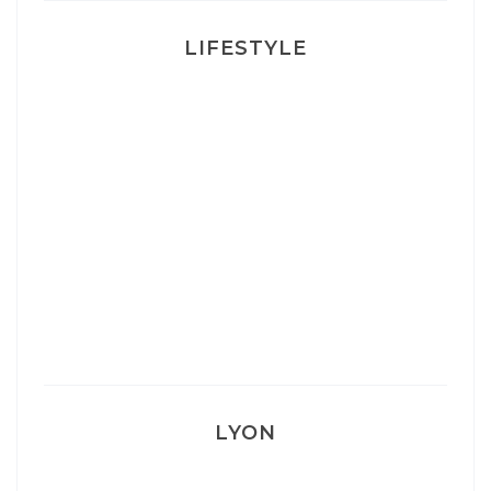
LIFESTYLE
Ça va mais pas trop
Mon Post Partum
Mon accouchement
LYON