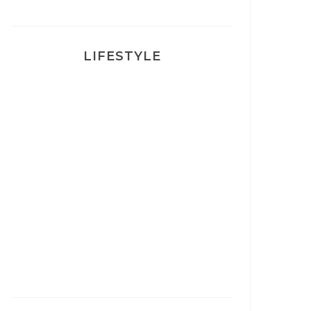
LIFESTYLE
Ça va mais pas trop
Mon Post Partum
Mon accouchement