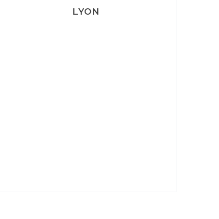
LYON
Lyon: La Villa Marx
Aperitivo & Épicerie italienne à
Lyon
Lyon : Le Desjeuneur