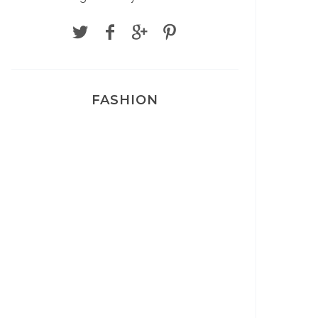
FASHION
Josef Dr Martens
Sélection Léopard
Pyjamas nounours matchy