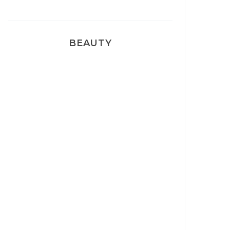
BEAUTY
Correcteur Super BB Erborian
Un sourire parfait avec Dr
Smile
Ma rosacée : comment je l’ai
traité