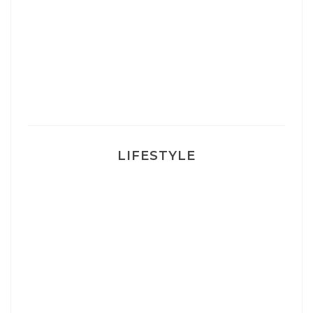
Un sourire parfait avec Dr Smile
Ma rosacée : comment je l’ai traité
LIFESTYLE
Ça va mais pas trop
Mon Post Partum