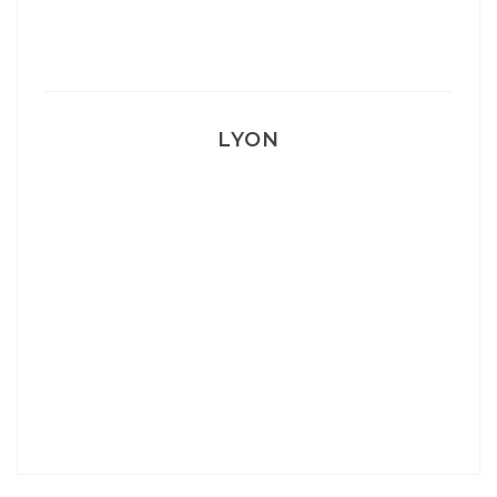
Mon accouchement
LYON
Lyon: La Villa Marx
Aperitivo & Épicerie italienne à Lyon
Lyon : Le Desjeuneur