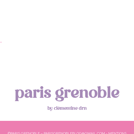
…
paris grenoble
by clémentine drn
©PARIS GRENOBLE – PARISGRENOBLEBLOG@GMAIL.COM -
MENTIONS