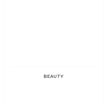
Josef Dr Martens
Sélection Léopard
Pyjamas nounours matchy
BEAUTY
Correcteur Super BB Erborian