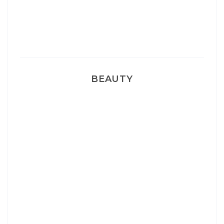
Pyjamas nounours matchy
BEAUTY
Correcteur Super BB Erborian
Un sourire parfait avec Dr Smile
Ma rosacée : comment je l’ai traité