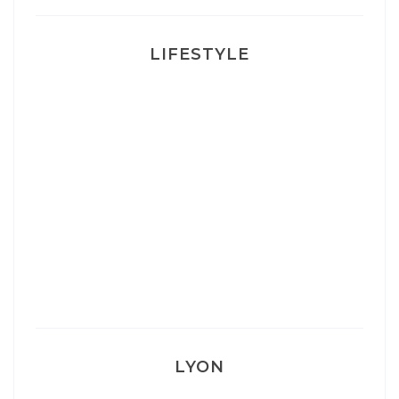
LIFESTYLE
Ça va mais pas trop
Mon Post Partum
Mon accouchement
LYON