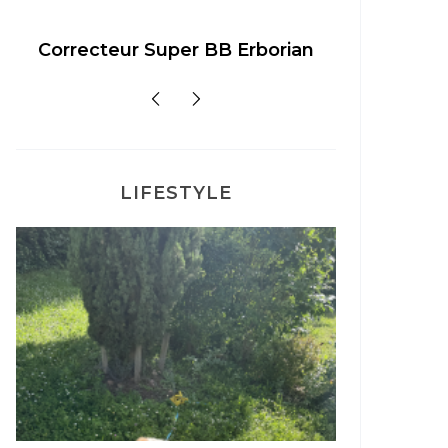
Correcteur Super BB Erborian
Un sour
LIFESTYLE
Mon