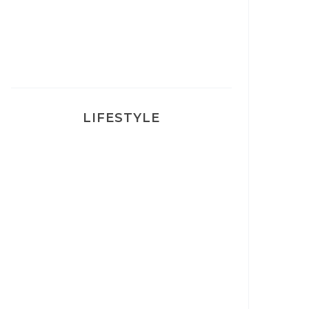
Ma rosacée : comment je l’ai
traité
LIFESTYLE
Ça va mais pas trop
Mon Post Partum
Mon accouchement