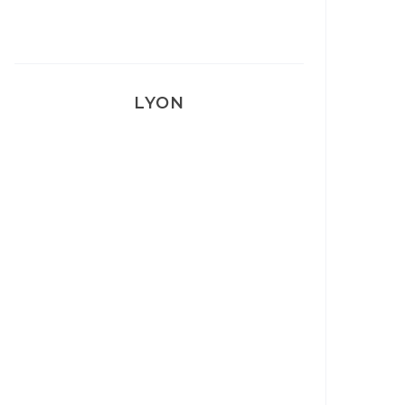
LYON
Lyon: La Villa Marx
Aperitivo & Épicerie italienne à
Lyon
Lyon : Le Desjeuneur