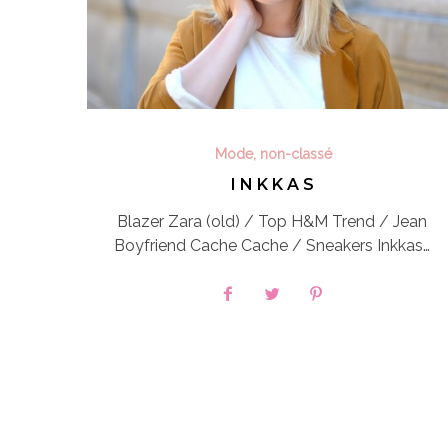
Mode
,
non-classé
I N K K A S
Blazer Zara (old) / Top H&M Trend / Jean
Boyfriend Cache Cache / Sneakers Inkkas…