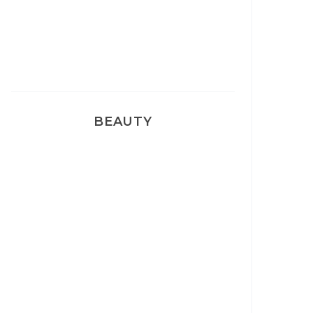
Pyjamas nounours matchy
BEAUTY
Correcteur Super BB Erborian
Un sourire parfait avec Dr
Smile