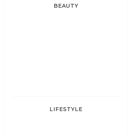
BEAUTY
Correcteur Super BB Erborian
Un sourire parfait avec Dr Smile
Ma rosacée : comment je l’ai traité
LIFESTYLE