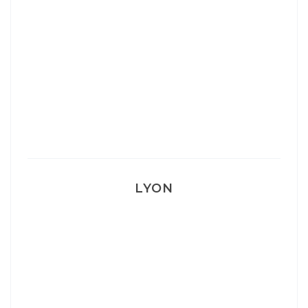
Ça va mais pas trop
Mon Post Partum
Mon accouchement
LYON
Lyon: La Villa Marx
Aperitivo & Épicerie italienne à Lyon