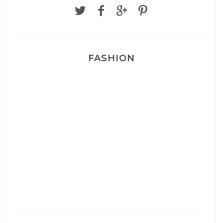
FASHION
Josef Dr Martens
Sélection Léopard
Pyjamas nounours matchy